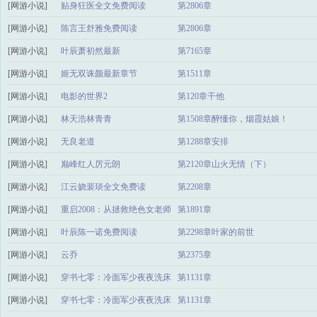
[网游小说]
贴身狂医全文免费阅读
第2806章
[网游小说]
陈言王舒雅免费阅读
第2806章
[网游小说]
叶辰萧初然最新
第7165章
[网游小说]
姬无双诛颜最新章节
第1511章
[网游小说]
电影的世界2
第120章干他
[网游小说]
林天浩林青青
第1508章醉懂你，烟霞姑娘！
[网游小说]
无良老道
第1288章安排
[网游小说]
巅峰红人厉元朗
第2120章山火无情（下）
[网游小说]
江云娆裴琰全文免费读
第2208章
[网游小说]
重启2008：从拯救绝色女老师
第1891章
[网游小说]
开始逆袭
叶辰陈一诺免费阅读
第2298章叶家的前世
[网游小说]
云乔
第2375章
[网游小说]
穿书七零：冷面军少夜夜洗床
第1131章
[网游小说]
单
穿书七零：冷面军少夜夜洗床
第1131章